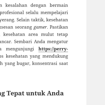
n kesalahan dengan bermain
profesional selalu mempelajari
rang. Selain taktik, kesehatan
uksesan seorang
gamer
. Pastikan
 kesehatan area mulut tetap
lancar. Sembari Anda mengatur
upa mengunjungi
https://perry-
ps kesehatan yang mendukung
 yang bugar, konsentrasi saat
g Tepat untuk Anda