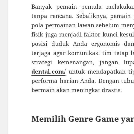
Banyak pemain pemula melakuka
tanpa rencana. Sebaliknya, pemain 
pola permainan lawan sebelum menye
fisik juga menjadi faktor kunci kes
posisi duduk Anda ergonomis dan
terjaga agar komunikasi tim tetap 
strategi kemenangan, jangan l
dental.com/
untuk mendapatkan ti
performa harian Anda. Dengan tubuh
bermain akan meningkat drastis.
Memilih Genre Game yan