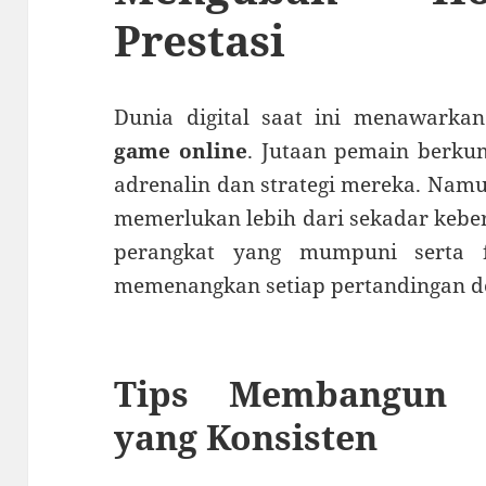
Prestasi
Dunia digital saat ini menawarkan
game online
. Jutaan pemain berkum
adrenalin dan strategi mereka. Nam
memerlukan lebih dari sekadar keb
perangkat yang mumpuni serta 
memenangkan setiap pertandingan 
Tips Membangun S
yang Konsisten