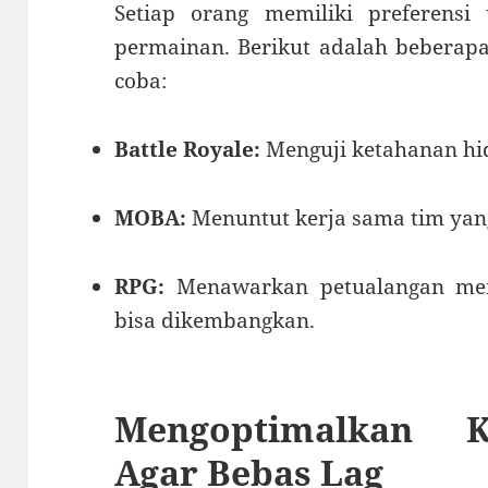
Setiap orang memiliki preferensi
permainan. Berikut adalah beberapa
coba:
Battle Royale:
Menguji ketahanan hid
MOBA:
Menuntut kerja sama tim yang 
RPG:
Menawarkan petualangan men
bisa dikembangkan.
Mengoptimalkan K
Agar Bebas Lag