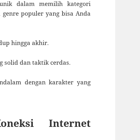
 unik dalam memilih kategori
 genre populer yang bisa Anda
up hingga akhir.
solid dan taktik cerdas.
dalam dengan karakter yang
oneksi Internet