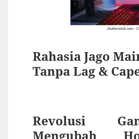
Rahasia Jago Ma
Tanpa Lag & Cap
Revolusi Ga
Mengubah Ho