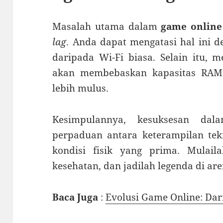
Masalah utama dalam
game online
lag
. Anda dapat mengatasi hal ini
daripada Wi-Fi biasa. Selain itu, m
akan membebaskan kapasitas RAM 
lebih mulus.
Kesimpulannya, kesuksesan da
perpaduan antara keterampilan tekn
kondisi fisik yang prima. Mulaila
kesehatan, dan jadilah legenda di are
Baca Juga
:
Evolusi Game Online: Dar