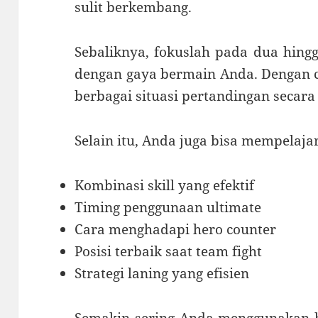
sulit berkembang.
Sebaliknya, fokuslah pada dua hing
dengan gaya bermain Anda. Dengan 
berbagai situasi pertandingan secar
Selain itu, Anda juga bisa mempelajar
Kombinasi skill yang efektif
Timing penggunaan ultimate
Cara menghadapi hero counter
Posisi terbaik saat team fight
Strategi laning yang efisien
Semakin sering Anda menggunakan h