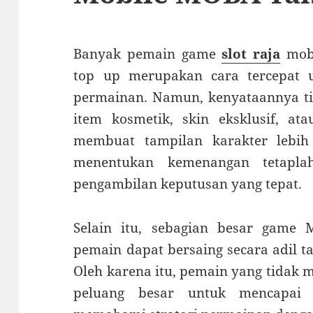
Banyak pemain game
slot raja
mobi
top up merupakan cara tercepat 
permainan. Namun, kenyataannya ti
item kosmetik, skin eksklusif, at
membuat tampilan karakter lebih
menentukan kemenangan tetapl
pengambilan keputusan yang tepat.
Selain itu, sebagian besar game
pemain dapat bersaing secara adil 
Oleh karena itu, pemain yang tidak 
peluang besar untuk mencapai 