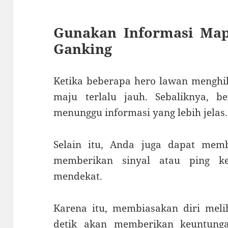
Gunakan Informasi Map
Ganking
Ketika beberapa hero lawan menghil
maju terlalu jauh. Sebaliknya, 
menunggu informasi yang lebih jelas.
Selain itu, Anda juga dapat mem
memberikan sinyal atau ping k
mendekat.
Karena itu, membiasakan diri meli
detik akan memberikan keuntung