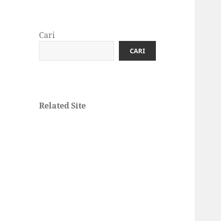
Cari
CARI
Related Site