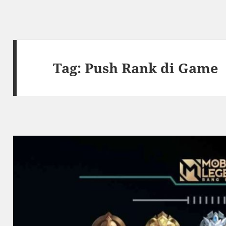
Tag:
Push Rank di Game