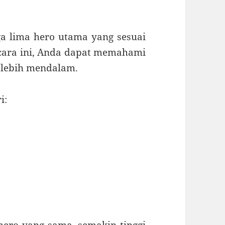
ga lima hero utama yang sesuai
cara ini, Anda dapat memahami
a lebih mendalam.
i:
ero yang sama, semakin tinggi