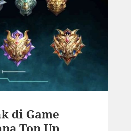
nk di Game
pa Top Up