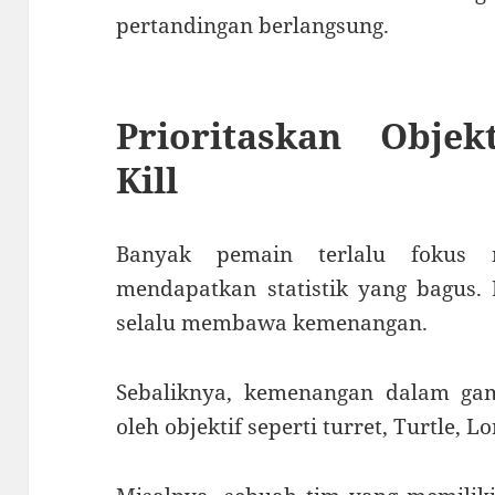
pertandingan berlangsung.
Prioritaskan Objek
Kill
Banyak pemain terlalu fokus m
mendapatkan statistik yang bagus. 
selalu membawa kemenangan.
Sebaliknya, kemenangan dalam ga
oleh objektif seperti turret, Turtle, L