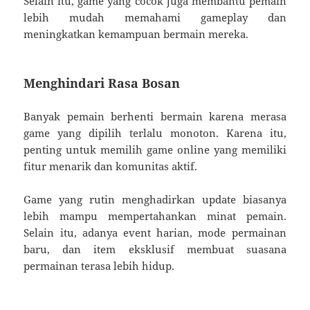
Selain itu, game yang cocok juga membantu pemain
lebih mudah memahami gameplay dan
meningkatkan kemampuan bermain mereka.
Menghindari Rasa Bosan
Banyak pemain berhenti bermain karena merasa
game yang dipilih terlalu monoton. Karena itu,
penting untuk memilih game online yang memiliki
fitur menarik dan komunitas aktif.
Game yang rutin menghadirkan update biasanya
lebih mampu mempertahankan minat pemain.
Selain itu, adanya event harian, mode permainan
baru, dan item eksklusif membuat suasana
permainan terasa lebih hidup.