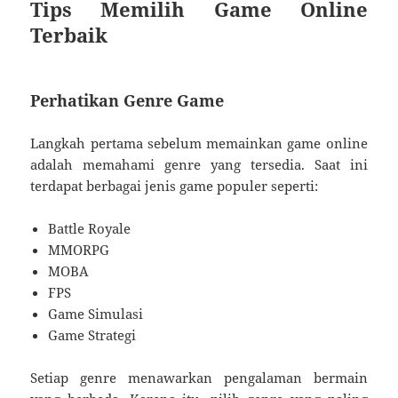
Tips Memilih Game Online
Terbaik
Perhatikan Genre Game
Langkah pertama sebelum memainkan game online
adalah memahami genre yang tersedia. Saat ini
terdapat berbagai jenis game populer seperti:
Battle Royale
MMORPG
MOBA
FPS
Game Simulasi
Game Strategi
Setiap genre menawarkan pengalaman bermain