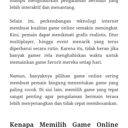
mampu menghadirkan pengalaman bermain yang
lebih interaktif dan menantang.
Selain itu, perkembangan teknologi internet
membuat kualitas game online semakin meningkat.
Kini, pemain dapat menikmati grafis realistis, fitur
multiplayer, hingga event menarik yang terus
diperbarui secara rutin. Karena itu, tidak heran jika
banyak gamer rela menghabiskan waktu untuk
memainkan game favorit mereka setiap hari.
Namun, banyaknya pilihan game online sering
membuat pemain bingung menentukan game yang
paling cocok. Di sisi lain, memilih game yang tepat
sangat penting agar pengalaman bermain terasa
lebih menyenangkan dan tidak cepat membosankan.
Kenapa Memilih Game Online