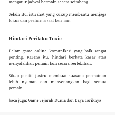
mengatur jadwal bermain secara seimbang.
Selain itu, istirahat yang cukup membantu menjaga
fokus dan performa saat bermain.
Hindari Perilaku Toxic
Dalam game online, komunikasi yang baik sangat
penting. Karena itu, hindari berkata kasar atau
menyalahkan pemain lain secara berlebihan.
Sikap positif justru membuat suasana permainan
lebih nyaman dan menyenangkan bagi semua
pemain.
baca juga:
Game Sejarah Dunia dan Daya Tariknya