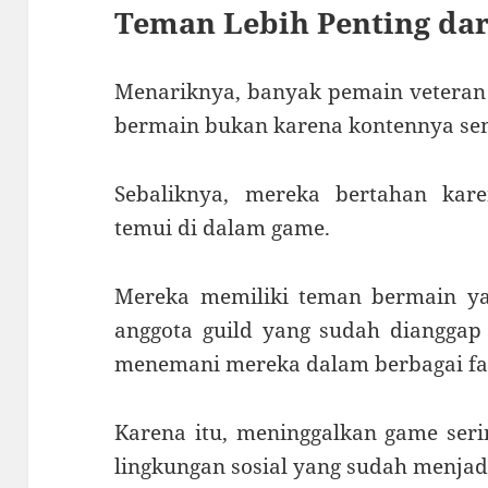
Teman Lebih Penting da
Menariknya, banyak pemain veteran
bermain bukan karena kontennya se
Sebaliknya, mereka bertahan kar
temui di dalam game.
Mereka memiliki teman bermain yan
anggota guild yang sudah dianggap
menemani mereka dalam berbagai fa
Karena itu, meninggalkan game seri
lingkungan sosial yang sudah menjadi