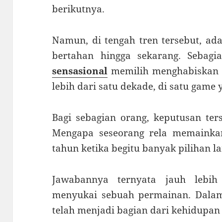
berikutnya.
Namun, di tengah tren tersebut, ad
bertahan hingga sekarang. Sebag
sensasional
memilih menghabiskan 
lebih dari satu dekade, di satu game
Bagi sebagian orang, keputusan ter
Mengapa seseorang rela memaink
tahun ketika begitu banyak pilihan la
Jawabannya ternyata jauh lebih
menyukai sebuah permainan. Dalam
telah menjadi bagian dari kehidupan