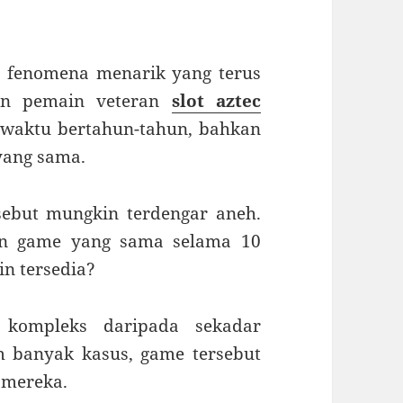
a fenomena menarik yang terus
ian pemain veteran
slot aztec
waktu bertahun-tahun, bahkan
 yang sama.
sebut mungkin terdengar aneh.
an game yang sama selama 10
in tersedia?
 kompleks daripada sekadar
 banyak kasus, game tersebut
 mereka.