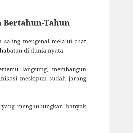
n Bertahun-Tahun
saling mengenal melalui chat
habatan di dunia nyata.
bertemu langsung, membangun
unikasi meskipun sudah jarang
n yang menghubungkan banyak