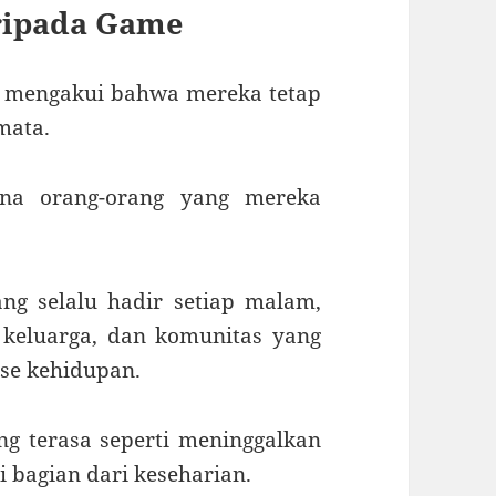
ripada Game
 mengakui bahwa mereka tetap
mata.
ena orang-orang yang mereka
g selalu hadir setiap malam,
 keluarga, dan komunitas yang
se kehidupan.
ng terasa seperti meninggalkan
 bagian dari keseharian.