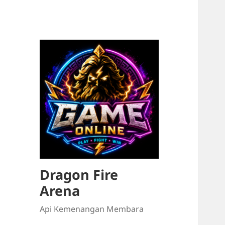
Dragon Fire
Arena
Api Kemenangan Membara