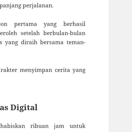
epanjang perjalanan.
on pertama yang berhasil
eroleh setelah berbulan-bulan
s yang diraih bersama teman-
arakter menyimpan cerita yang
as Digital
ghabiskan ribuan jam untuk