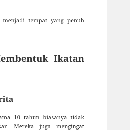
h menjadi tempat yang penuh
embentuk Ikatan
rita
lama 10 tahun biasanya tidak
sar. Mereka juga mengingat