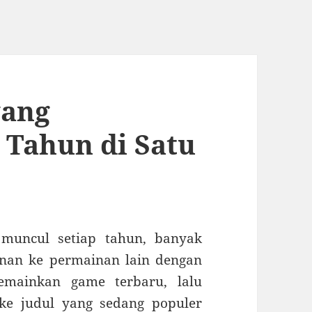
yang
 Tahun di Satu
 muncul setiap tahun, banyak
nan ke permainan lain dengan
emainkan game terbaru, lalu
ke judul yang sedang populer