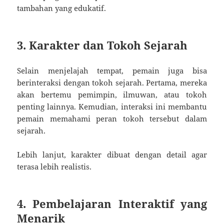
tambahan yang edukatif.
3. Karakter dan Tokoh Sejarah
Selain menjelajah tempat, pemain juga bisa
berinteraksi dengan tokoh sejarah. Pertama, mereka
akan bertemu pemimpin, ilmuwan, atau tokoh
penting lainnya. Kemudian, interaksi ini membantu
pemain memahami peran tokoh tersebut dalam
sejarah.
Lebih lanjut, karakter dibuat dengan detail agar
terasa lebih realistis.
4. Pembelajaran Interaktif yang
Menarik