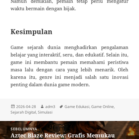
Namun demikian, pemain tetap perlu mengatur
waktu bermain dengan bijak.
Kesimpulan
Game sejarah dunia menghadirkan pengalaman
belajar yang interaktif, seru, dan edukatif. Selain itu,
game ini membantu pemain memahami peristiwa
masa lalu dengan cara yang lebih menarik. Oleh
karena itu, genre ini menjadi salah satu inovasi
penting dalam dunia game modern.
Diposkan
Penulis
Tag
2026-04-28
adm3
Game Edukasi
,
Game Online
,
pada
Sejarah Digital
,
Simulasi
Navigasi
SEBELUMNYA
pos
Aztec Blaze Review: Grafis Memukau
Pos