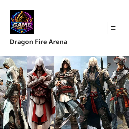
MENU
Dragon Fire Arena
DAN
WIDGET